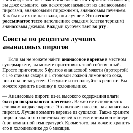
вы даже слышите, как некоторые называют их ананасовыми
пирогами, ананасовыми пирожными, ананасовым печеньем.
Как бы вы их ни называли, они лучшие. Это
легкое
рассыпчатое тесто
наполненное сладким (слегка терпким)
ананасовым джемом. Каждый кусочек
тает во рту
!
Советы по рецептам лучших
ананасовых пирогов
— Если вы не можете найти
ананасовое варенье
в местном
супермаркете, вы можете приготовить твой собственный.
Просто приготовьте 5 фунтов ананасовой мякоти (протертой)
с 1 ½ стакана сахара и 1 столовой ложкой лимонного сока,
пока она не загустеет. Остудите и используйте в рецепте. Вы
можете хранить начинку в холодильнике.
— Ананасовые пироги из-за высокого содержания влаги
быстро покрываются плесенью
. Важно не использовать
слишком жидкое варенье. Это вызовет плесень на ананасовых
пирогах. Лучше возьмите варенье из сушилки. Также храните
пироги вдали от солнечных лучей в герметичном контейнере
(при комнатной температуре). Кроме того, вы можете хранить
его в холодильнике до 6 месяцев.