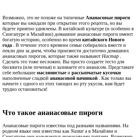
Возможно, это не похоже на типичные
Ананасовые пироги
которые вы ожидали при открытии этого рецепта, но вы
будете приятно удивлены. В китайской культуре (и особенно в
Сингапуре и Малайзии) домашние ананасовые пироги имеют
богатую историю, особенно во время
китайского Нового
года
. В течение этого времени семьи собирались вместе и
пекли дни за днем, чтобы произвести достаточно домашних
ананасовых пирогов, которые также называют
Настар
.
Сделать это тоже несложно. Вы просто создаете тесто для
бисквита (или печенья) и заливаете его ананасом. Представьте
себе небольшие
маслянистые
и
рассыпчатые
кусочки
наполненные сладкой
ананасовой начинкой
. Как только вы
начнете с одного из этих тающих во рту укусов, вам будет
трудно остановиться!
Что такое ананасовые пироги
Ананасовые пироги известны под разными названиями. На
родном языке они известны как
Nastar
а в Малайзии и
Сингапуре они называются ананасовыми тортами. Возможно,