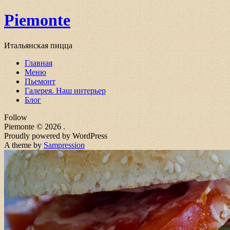
Skip
Piemonte
to
content
Итальянская пицца
Главная
Меню
Пьемонт
Галерея. Наш интерьер
Блог
Follow
Piemonte © 2026 .
Proudly powered by WordPress
A theme by
Sampression